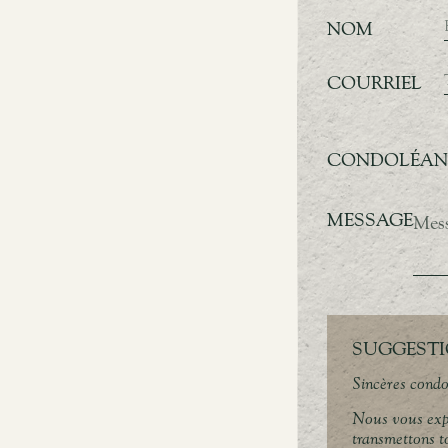
NOM
COURRIEL
CONDOLÉANC
MESSAGE
SUGGESTI
Sincères condo
Nous vous exp
transmettons to