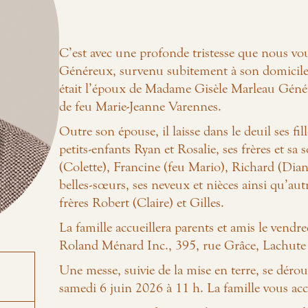
C’est avec une profonde tristesse que nous 
Généreux, survenu subitement à son domicile le
était l’époux de Madame Gisèle Marleau Génér
de feu Marie-Jeanne Varennes.
Outre son épouse, il laisse dans le deuil ses fil
petits-enfants Ryan et Rosalie, ses frères et s
(Colette), Francine (feu Mario), Richard (Diane
belles-sœurs, ses neveux et nièces ainsi qu’autr
frères Robert (Claire) et Gilles.
La famille accueillera parents et amis le vend
Roland Ménard Inc., 395, rue Grâce, Lachut
Une messe, suivie de la mise en terre, se déro
samedi 6 juin 2026 à 11 h. La famille vous acc