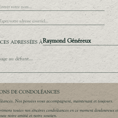
Raymond Généreux
ES ADRESSÉES À
ONS DE CONDOLÉANCES
léances. Nos pensées vous accompagnent, maintenant et toujours.
rimons toutes nos sincères condoléances en ce moment douloureux e
ute notre amitié et notre soutien.