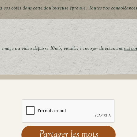
 vos côtés dans cette douloureuse épreuve. Toutes nos condoléances
er image ou vidéo dépasse 10mb, veuillez l'envoyer directement
via co