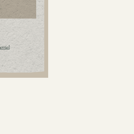
.
urriel