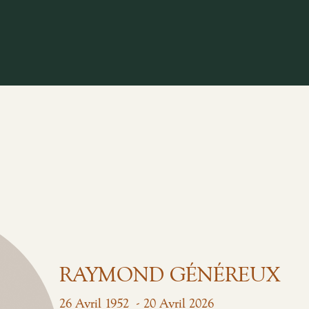
RAYMOND GÉNÉREUX
-
26
Avril
1952
20
Avril
2026