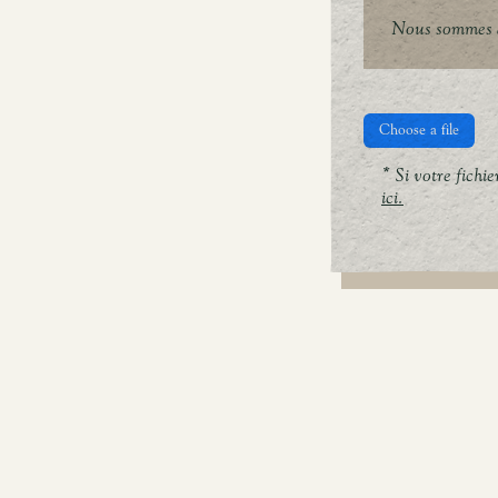
Nous sommes à
Choose a file
* Si votre fichi
ici.