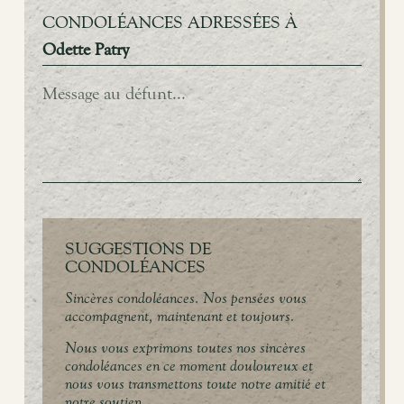
CONDOLÉANCES ADRESSÉES À
Odette Patry
SUGGESTIONS DE
CONDOLÉANCES
Sincères condoléances. Nos pensées vous
accompagnent, maintenant et toujours.
Nous vous exprimons toutes nos sincères
condoléances en ce moment douloureux et
nous vous transmettons toute notre amitié et
notre soutien.