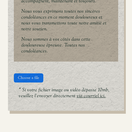
accompagnent, maintenant et toujours.
Nous vous exprimons toutes nos sincères
condoléances en ce moment douloureux et
nous vous transmettons toute notre amitié et
notre soutien.
Nous sommes à vos côtés dans cette
douloureuse épreuve. Toutes nos
condoléances.
Choose a file
* Si votre fichier image ou vidéo dépasse 10mb,
veuillez l'envoyer directement
via courriel ici.