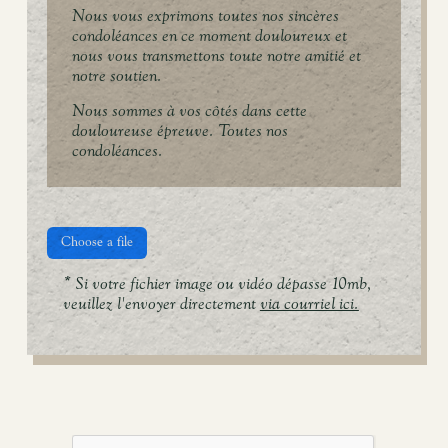
Nous vous exprimons toutes nos sincères
condoléances en ce moment douloureux et
nous vous transmettons toute notre amitié et
notre soutien.
Nous sommes à vos côtés dans cette
douloureuse épreuve. Toutes nos
condoléances.
Choose a file
* Si votre fichier image ou vidéo dépasse 10mb,
veuillez l'envoyer directement
via courriel ici.