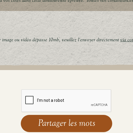
 vos côtés dans cette douloureuse épreuve. Toutes nos condoléances
er image ou vidéo dépasse 10mb, veuillez l'envoyer directement
via co