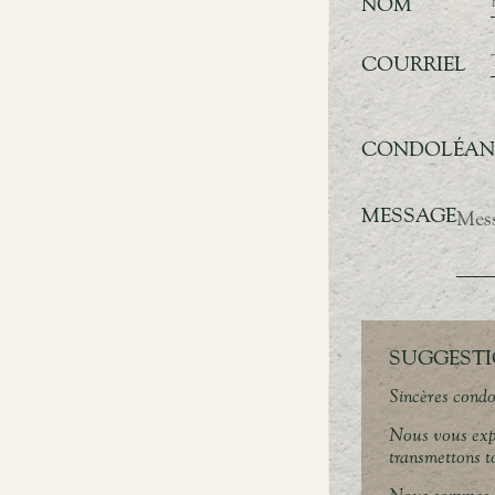
NOM
COURRIEL
CONDOLÉANC
MESSAGE
SUGGESTI
Sincères condo
Nous vous exp
transmettons to