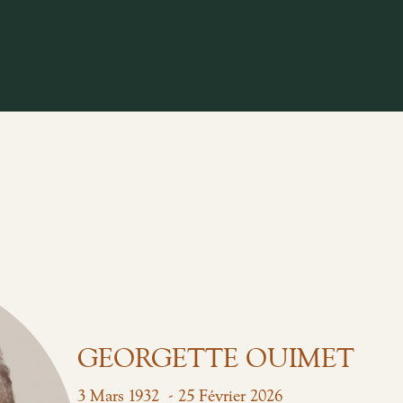
GEORGETTE OUIMET
-
3
Mars
1932
25
Février
2026