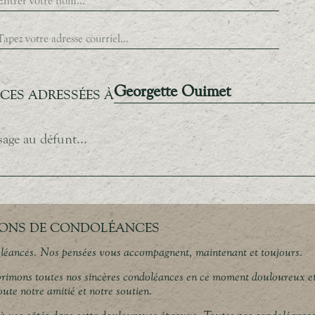
Georgette Ouimet
ES ADRESSÉES À
ONS DE CONDOLÉANCES
léances. Nos pensées vous accompagnent, maintenant et toujours.
rimons toutes nos sincères condoléances en ce moment douloureux e
ute notre amitié et notre soutien.