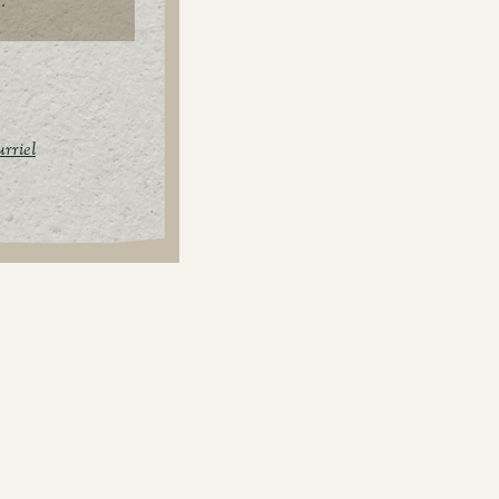
.
urriel