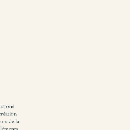
ourrons
création
rs de la
éléments