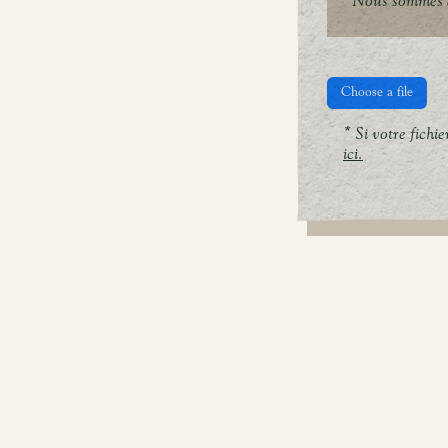
Nous sommes à
Choose a file
* Si votre fichi
ici.