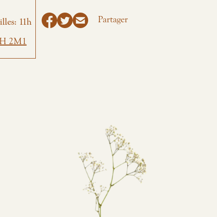
Partager
lles: 11h
J8H 2M1